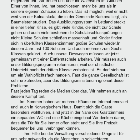
Pilgerfahrt teil. Wir freuen uns über ihr Wachstum im Glauben.
Einer von ihnen, Ivo, hat beschlossen, mehr bei uns als in
seinem eigenen Zuhause zu leben. Das ist möglich, weil er nicht
weit von der Kalna skola, die in der Gemeinde Barkava liegt, als
Baumeister studiert. Das Ausbildungssystem in Lettland steckt
in einer tiefen Krise, es gibt viele Kinder, die nicht zur Schule
gehen und auch viele bestehen die Schulabschlussprüfungen
nicht.Kleine Schulen schließen massenhaft und Kinder finden
sich in überfüllten Klassenzimmern großer Schulen wieder.In
diesem Jahr fast 100 Schulen. Und auch mehrere zum Sechs-
Klassen gekürzt, Auch unsere. Deswegen müssen wir jetzt
gemeinsam mit einer Entferntschule arbeiten. Wir müssen auch
unser Bildungsprogramm reformieren, weil der christliche
Unterricht nach der dritten Klasse verboten ist. Es darf sich nur
um ein Wahlpflichtsfach handeln. Fast die ganze Gesellschaft ist
sehr unzufrieden, aber das Bildungsministerium ignoriert diese
Probleme.
Fast jeden Tag reden die Medien über das. Wir nehmen auch an
diesem Kampf teil.
Im Sommer haben wir mehrere Räume im Internat renoviert
und auch in Norwegischem Haus. Damit sich die Gäste
besonders wohlfühlen, sind jetzt in der Nähe des Gastzimmers
ein separates WC und eine Küche eingebaut.Wir denken daran,
dass die Tür für Sie immer offen steht und Sie Ihre Freizeit
bequemer bei uns verbringen können.
Ihre Hilfe bei der Verwaltung verschiedener Dinge ist für
uns sehr notwendig, da die Menschen in schlechteren