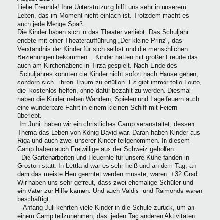
Liebe Freunde! Ihre Unterstützung hilft uns sehr in unserem
Leben, das im Moment nicht einfach ist. Trotzdem macht es
auch jede Menge Spaß.
Die Kinder haben sich in das Theater verliebt. Das Schuljahr
endete mit einer Theateraufführung „Der kleine Prinz", das
Verständnis der Kinder für sich selbst und die menschlichen
Beziehungen bekommen. .Kinder hatten mit großer Freude das
auch am Kirchenabend in Tirza gespielt. Nach Ende des
Schuljahres konnten die Kinder nicht sofort nach Hause gehen,
sondern sich ihren Traum zu erfüllen. Es gibt immer tolle Leute,
die kostenlos helfen, ohne dafür bezahlt zu werden. Diesmal
haben die Kinder neben Wandern, Spielen und Lagerfeuern auch
eine wunderbare Fahrt in einem kleinen Schiff mit Feiern
überlebt.
Im Juni haben wir ein christliches Camp veranstaltet, dessen
Thema das Leben von König David war. Daran haben Kinder aus
Riga und auch zwei unserer Kinder teilgenommen. In diesem
Camp haben auch Freiwillige aus der Schweiz geholfen.
Die Gartenarbeiten und Heuernte für unsere Kühe fanden in
Groston statt. In Lettland war es sehr heiß und an dem Tag, an
dem das meiste Heu geerntet werden musste, waren +32 Grad.
Wir haben uns sehr gefreut, dass zwei ehemalige Schüler und
ein Vater zur Hilfe kamen. Und auch Valdis und Raimonds waren
beschäftigt..
Anfang Juli kehrten viele Kinder in die Schule zurück, um an
einem Camp teilzunehmen, das jeden Tag anderen Aktivitäten