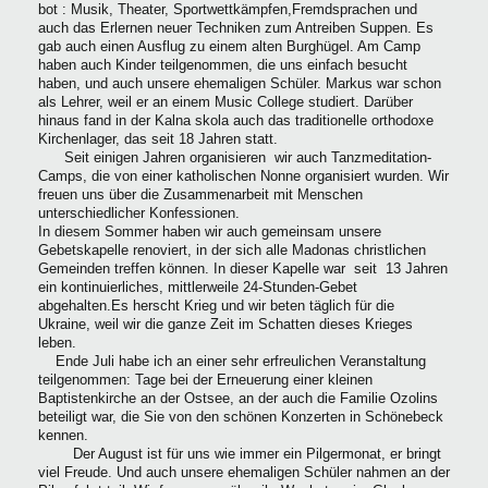
bot : Musik, Theater, Sportwettkämpfen,Fremdsprachen und
auch das Erlernen neuer Techniken zum Antreiben Suppen. Es
gab auch einen Ausflug zu einem alten Burghügel. Am Camp
haben auch Kinder teilgenommen, die uns einfach besucht
haben, und auch unsere ehemaligen Schüler. Markus war schon
als Lehrer, weil er an einem Music College studiert. Darüber
hinaus fand in der Kalna skola auch das traditionelle orthodoxe
Kirchenlager, das seit 18 Jahren statt.
Seit einigen Jahren organisieren wir auch Tanzmeditation-
Camps, die von einer katholischen Nonne organisiert wurden. Wir
freuen uns über die Zusammenarbeit mit Menschen
unterschiedlicher Konfessionen.
In diesem Sommer haben wir auch gemeinsam unsere
Gebetskapelle renoviert, in der sich alle Madonas christlichen
Gemeinden treffen können. In dieser Kapelle war seit 13 Jahren
ein kontinuierliches, mittlerweile 24-Stunden-Gebet
abgehalten.Es herscht Krieg und wir beten täglich für die
Ukraine, weil wir die ganze Zeit im Schatten dieses Krieges
leben.
Ende Juli habe ich an einer sehr erfreulichen Veranstaltung
teilgenommen: Tage bei der Erneuerung einer kleinen
Baptistenkirche an der Ostsee, an der auch die Familie Ozolins
beteiligt war, die Sie von den schönen Konzerten in Schönebeck
kennen.
Der August ist für uns wie immer ein Pilgermonat, er bringt
viel Freude. Und auch unsere ehemaligen Schüler nahmen an der